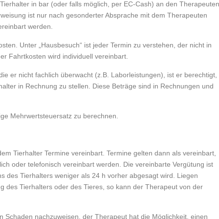
ierhalter in bar (oder falls möglich, per EC-Cash) an den Therapeute
rweisung ist nur nach gesonderter Absprache mit dem Therapeuten
reinbart werden.
ten. Unter „Hausbesuch“ ist jeder Termin zu verstehen, der nicht in
r Fahrtkosten wird individuell vereinbart.
e er nicht fachlich überwacht (z.B. Laborleistungen), ist er berechtigt,
halter in Rechnung zu stellen. Diese Beträge sind in Rechnungen und
ltige Mehrwertsteuersatz zu berechnen.
em Tierhalter Termine vereinbart. Termine gelten dann als vereinbart,
lich oder telefonisch vereinbart werden. Die vereinbarte Vergütung ist
ns des Tierhalters weniger als 24 h vorher abgesagt wird. Liegen
ng des Tierhalters oder des Tieres, so kann der Therapeut von der
eren Schaden nachzuweisen, der Therapeut hat die Möglichkeit, einen