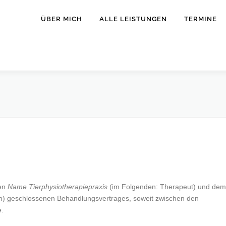
ÜBER MICH
ALLE LEISTUNGEN
TERMINE
hen
Name Tierphysiotherapiepraxis
(im Folgenden: Therapeut) und dem
ich) geschlossenen Behandlungsvertrages, soweit zwischen den
e.