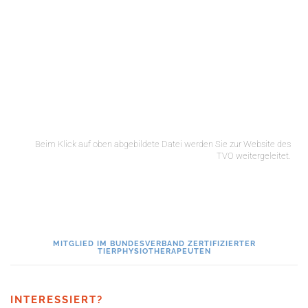
Beim Klick auf oben abgebildete Datei werden Sie zur Website des
TVO weitergeleitet.
MITGLIED IM BUNDESVERBAND ZERTIFIZIERTER
TIERPHYSIOTHERAPEUTEN
INTERESSIERT?