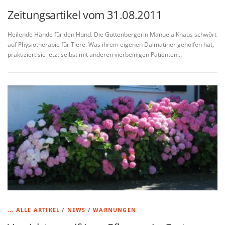
Zeitungsartikel vom 31.08.2011
Heilende Hände für den Hund. Die Guttenbergerin Manuela Knaus schwört
auf Physiotherapie für Tiere. Was ihrem eigenen Dalmatiner geholfen hat,
praktiziert sie jetzt selbst mit anderen vierbeinigen Patienten…
... ALLE ARTIKEL
/
NEWS
/
WARNUNGEN