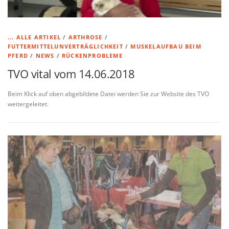
... ALLE ARTIKEL
/
ARTHROSE
/
FUTTERMITTELUNVERTRÄGLICHKEIT
/
MUSKELAUFBAU BEIM
PFERD
/
NEWS
/
RÜCKENPROBLEME
TVO vital vom 14.06.2018
Beim Klick auf oben abgebildete Datei werden Sie zur Website des TVO
weitergeleitet.