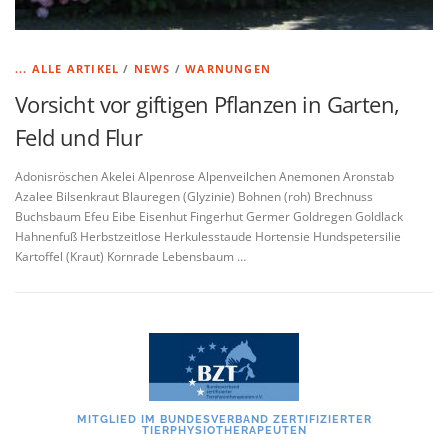
... ALLE ARTIKEL
/
NEWS
/
WARNUNGEN
Vorsicht vor giftigen Pflanzen in Garten,
Feld und Flur
Adonisröschen Akelei Alpenrose Alpenveilchen Anemonen Aronstab
Azalee Bilsenkraut Blauregen (Glyzinie) Bohnen (roh) Brechnuss
Buchsbaum Efeu Eibe Eisenhut Fingerhut Germer Goldregen Goldlack
Hahnenfuß Herbstzeitlose Herkulesstaude Hortensie Hundspetersilie
Kartoffel (Kraut) Kornrade Lebensbaum …
MITGLIED IM BUNDESVERBAND ZERTIFIZIERTER
TIERPHYSIOTHERAPEUTEN