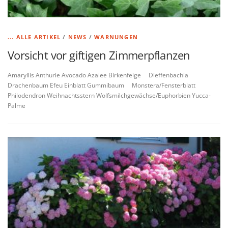
... ALLE ARTIKEL
/
NEWS
/
WARNUNGEN
Vorsicht vor giftigen Zimmerpflanzen
Amaryllis Anthurie Avocado Azalee Birkenfeige Dieffenbachia
Drachenbaum Efeu Einblatt Gummibaum Monstera/Fensterblatt
Philodendron Weihnachtsstern Wolfsmilchgewächse/Euphorbien Yucca-
Palme