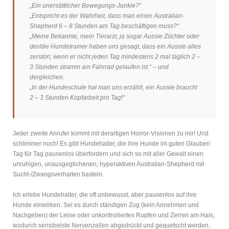
„Ein unersättlicher Bewegungs-Junkie?“
„Entspricht es der Wahrheit, dass man einen Australian-
Shepherd 6 – 8 Stunden am Tag beschäftigen muss?“
„Meine Bekannte, mein Tierarzt, ja sogar Aussie Züchter oder
der/die Hundetrainer haben uns gesagt, dass ein Aussie alles
zerstört, wenn er nicht jeden Tag mindestens 2 mal täglich 2 –
3 Stunden stramm am Fahrrad gelaufen ist.“ – und
dergleichen.
„In der Hundeschule hat man uns erzählt, ein Aussie braucht
2 – 3 Stunden Kopfarbeit pro Tag!“
Jeder zweite Anrufer kommt mit derartigen Horror-Visionen zu mir! Und
schlimmer noch! Es gibt Hundehalter, die ihre Hunde im guten Glauben
Tag für Tag pausenlos überfordern und sich so mit aller Gewalt einen
unruhigen, unausgeglichenen, hyperaktiven Australian-Shepherd mit
Sucht-/Zwangsverhalten basteln.
Ich erlebe Hundehalter, die oft unbewusst, aber pausenlos auf ihre
Hunde einwirken. Sei es durch ständigen Zug (kein Annehmen und
Nachgeben) der Leine oder unkontrolliertes Rupfen und Zerren am Hals,
wodurch sensibelste Nervenzellen abgedrückt und gequetscht werden.