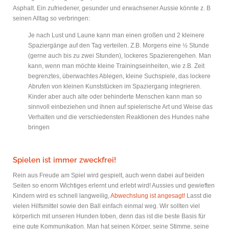
Asphalt. Ein zufriedener, gesunder und erwachsener Aussie könnte z. B
seinen Alltag so verbringen:
Je nach Lust und Laune kann man einen großen und 2 kleinere
Spaziergänge auf den Tag verteilen. Z.B. Morgens eine ½ Stunde
(gerne auch bis zu zwei Stunden), lockeres Spazierengehen. Man
kann, wenn man möchte kleine Trainingseinheiten, wie z.B. Zeit
begrenztes, überwachtes Ablegen, kleine Suchspiele, das lockere
Abrufen von kleinen Kunststücken im Spaziergang integrieren.
Kinder aber auch alte oder behinderte Menschen kann man so
sinnvoll einbeziehen und ihnen auf spielerische Art und Weise das
Verhalten und die verschiedensten Reaktionen des Hundes nahe
bringen
Spielen ist immer zweckfrei!
Rein aus Freude am Spiel wird gespielt, auch wenn dabei auf beiden
Seiten so enorm Wichtiges erlernt und erlebt wird! Aussies und gewieften
Kindern wird es schnell langweilig,
Abwechslung ist angesagt!
Lasst die
vielen Hilfsmittel sowie den Ball einfach einmal weg. Wir sollten viel
körperlich mit unseren Hunden toben, denn das ist die beste Basis für
eine gute Kommunikation. Man hat seinen Körper, seine Stimme, seine