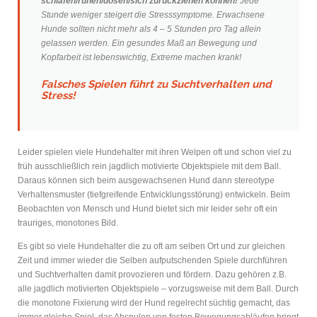
schlafen/ruhen/dösen/sich zurückziehen können!
Jede
Stunde weniger steigert die Stresssymptome. Erwachsene
Hunde sollten nicht mehr als 4 – 5 Stunden pro Tag allein
gelassen werden. Ein gesundes Maß an Bewegung und
Kopfarbeit ist lebenswichtig, Extreme machen krank!
Falsches Spielen führt zu Suchtverhalten und
Stress!
Leider spielen viele Hundehalter mit ihren Welpen oft und schon viel zu
früh ausschließlich rein jagdlich motivierte Objektspiele mit dem Ball.
Daraus können sich beim ausgewachsenen Hund dann stereotype
Verhaltensmuster (tiefgreifende Entwicklungsstörung) entwickeln. Beim
Beobachten von Mensch und Hund bietet sich mir leider sehr oft ein
trauriges, monotones Bild.
Es gibt so viele Hundehalter die zu oft am selben Ort und zur gleichen
Zeit und immer wieder die Selben aufputschenden Spiele durchführen
und Suchtverhalten damit provozieren und fördern. Dazu gehören z.B.
alle jagdlich motivierten Objektspiele – vorzugsweise mit dem Ball. Durch
die monotone Fixierung wird der Hund regelrecht süchtig gemacht, das