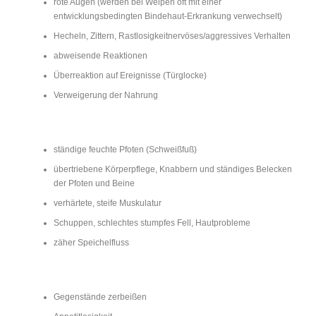
rote Augen (werden bei Welpen oft mit einer
entwicklungsbedingten Bindehaut-Erkrankung verwechselt)
Hecheln, Zittern, Rastlosigkeitnervöses/aggressives Verhalten
abweisende Reaktionen
Überreaktion auf Ereignisse (Türglocke)
Verweigerung der Nahrung
ständige feuchte Pfoten (Schweißfuß)
übertriebene Körperpflege, Knabbern und ständiges Belecken
der Pfoten und Beine
verhärtete, steife Muskulatur
Schuppen, schlechtes stumpfes Fell, Hautprobleme
zäher Speichelfluss
Gegenstände zerbeißen