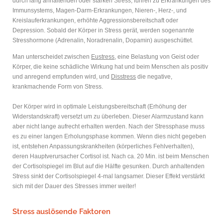
durch lang anhaltenden oder starken Stress, führen zu Erkrankungen des
Immunsystems, Magen-Darm-Erkrankungen, Nieren-, Herz-, und
Kreislauferkrankungen, erhöhte Aggressionsbereitschaft oder
Depression. Sobald der Körper in Stress gerät, werden sogenannte
Stresshormone (Adrenalin, Noradrenalin, Dopamin) ausgeschüttet.
Man unterscheidet zwischen
Eustress
, eine Belastung von Geist oder
Körper, die keine schädliche Wirkung hat und beim Menschen als positiv
und anregend empfunden wird, und
Disstress
die negative,
krankmachende Form von Stress.
Der Körper wird in optimale Leistungsbereitschaft (Erhöhung der
Widerstandskraft) versetzt um zu überleben. Dieser Alarmzustand kann
aber nicht lange aufrecht erhalten werden. Nach der Stressphase muss
es zu einer langen Erholungsphase kommen. Wenn dies nicht gegeben
ist, entstehen Anpassungskrankheiten (körperliches Fehlverhalten),
deren Hauptverursacher Cortisol ist. Nach ca. 20 Min. ist beim Menschen
der Cortisolspiegel im Blut auf die Hälfte gesunken. Durch anhaltenden
Stress sinkt der Cortisolspiegel 4-mal langsamer. Dieser Effekt verstärkt
sich mit der Dauer des Stresses immer weiter!
Stress auslösende Faktoren