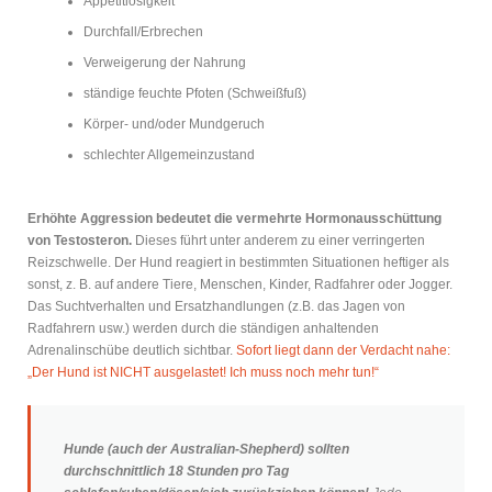
Appetitlosigkeit
Durchfall/Erbrechen
Verweigerung der Nahrung
ständige feuchte Pfoten (Schweißfuß)
Körper- und/oder Mundgeruch
schlechter Allgemeinzustand
Erhöhte Aggression bedeutet die vermehrte Hormonausschüttung
von Testosteron.
Dieses führt unter anderem zu einer verringerten
Reizschwelle. Der Hund reagiert in bestimmten Situationen heftiger als
sonst, z. B. auf andere Tiere, Menschen, Kinder, Radfahrer oder Jogger.
Das Suchtverhalten und Ersatzhandlungen (z.B. das Jagen von
Radfahrern usw.) werden durch die ständigen anhaltenden
Adrenalinschübe deutlich sichtbar.
Sofort liegt dann der Verdacht nahe:
„Der Hund ist NICHT ausgelastet! Ich muss noch mehr tun!“
Hunde (auch der Australian-Shepherd) sollten
durchschnittlich 18 Stunden pro Tag