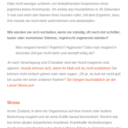
Oder nicht weniger schlimm, ein fortwährendes Ansprechen ohne
jegliches klares Kommando. Ich erlebe das Hundeführer in 30 Sekunden
5-mal und mehr den Namen ihres Hundes rufen, mit dem Ergebnis, dass
ihre Hunde sie nicht mehr wahrnehmen und abstumpfen.
Wie würden sie sich verhalten, wenn sie ständig, oft noch mit schriller,
lauter oder monotoner Stimme, regelrecht zugetextet würden?
Man reagiert nervös? Ärgerlich? Aggressiv? Oder man reagiert in
kürzester Zeit gar nicht mehr und stumpft völlig ab?
Je nach Veranlagung und Charakter wird der Hund reagieren und
agieren.
Hunde können sich, wenn ihr Maß voll ist, nicht entziehen!
Sie
können nicht einfach gehen oder aber sagen: „Oh je, du tust mir nicht gut!
Ich suche mir einen anderen Partner!“
Sie hängen buchstäblich an der
Leine! Stress pur!
Stress
ist ein Zustand, in dem ein Organismus auf eine innere oder äußere
Bedrohung reagiert und all seine Kräfte darauf konzentriert. Ähnlich wie
bei einer akuten körperlichen Krankheit. Krankhafte Veränderungen