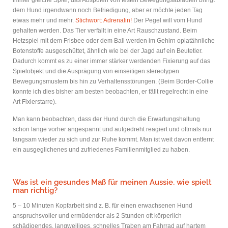
immer gleiche Spiel, das Abspulen von festen Bewegungsabläufen bringt
dem Hund irgendwann noch Befriedigung, aber er möchte jeden Tag
etwas mehr und mehr.
Stichwort: Adrenalin!
Der Pegel will vom Hund
gehalten werden. Das Tier verfällt in eine Art Rauschzustand. Beim
Hetzspiel mit dem Frisbee oder dem Ball werden im Gehirn opiatähnliche
Botenstoffe ausgeschüttet, ähnlich wie bei der Jagd auf ein Beutetier.
Dadurch kommt es zu einer immer stärker werdenden Fixierung auf das
Spielobjekt und die Ausprägung von einseitigen stereotypen
Bewegungsmustern bis hin zu Verhaltensstörungen. (Beim Border-Collie
konnte ich dies bisher am besten beobachten, er fällt regelrecht in eine
Art Fixierstarre).
Man kann beobachten, dass der Hund durch die Erwartungshaltung
schon lange vorher angespannt und aufgedreht reagiert und oftmals nur
langsam wieder zu sich und zur Ruhe kommt. Man ist weit davon entfernt
ein ausgeglichenes und zufriedenes Familienmitglied zu haben.
Was ist ein gesundes Maß für meinen Aussie, wie spielt
man richtig?
5 – 10 Minuten Kopfarbeit sind z. B. für einen erwachsenen Hund
anspruchsvoller und ermüdender als 2 Stunden oft körperlich
schädigendes, langweiliges, schnelles Traben am Fahrrad auf hartem