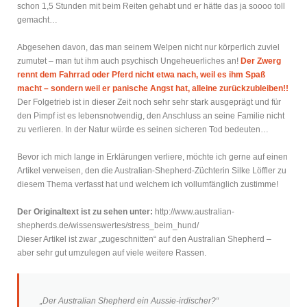
schon 1,5 Stunden mit beim Reiten gehabt und er hätte das ja soooo toll
gemacht…
Abgesehen davon, das man seinem Welpen nicht nur körperlich zuviel
zumutet – man tut ihm auch psychisch Ungeheuerliches an!
Der Zwerg
rennt dem Fahrrad oder Pferd nicht etwa nach, weil es ihm Spaß
macht – sondern weil er panische Angst hat, alleine zurückzubleiben!!
Der Folgetrieb ist in dieser Zeit noch sehr sehr stark ausgeprägt und für
den Pimpf ist es lebensnotwendig, den Anschluss an seine Familie nicht
zu verlieren. In der Natur würde es seinen sicheren Tod bedeuten…
Bevor ich mich lange in Erklärungen verliere, möchte ich gerne auf einen
Artikel verweisen, den die Australian-Shepherd-Züchterin Silke Löffler zu
diesem Thema verfasst hat und welchem ich vollumfänglich zustimme!
Der Originaltext ist zu sehen unter:
http://www.australian-
shepherds.de/wissenswertes/stress_beim_hund/
Dieser Artikel ist zwar „zugeschnitten“ auf den Australian Shepherd –
aber sehr gut umzulegen auf viele weitere Rassen.
„Der Australian Shepherd ein Aussie-irdischer?“