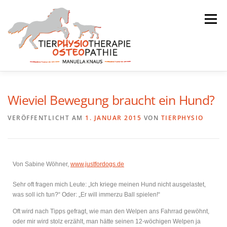
Menü
ÜBER MICH
ALLE LEISTUNGEN
TERMINE
Wieviel Bewegung braucht ein Hund?
VERÖFFENTLICHT AM
1. JANUAR 2015
VON
TIERPHYSIO
ZERTIFIKATE
KONTAKT
IMPRESSUM
Von Sabine Wöhner,
www.justfordogs.de
Sehr oft fragen mich Leute: „Ich kriege meinen Hund nicht ausgelastet,
was soll ich tun?“ Oder: „Er will immerzu Ball spielen!“
Oft wird nach Tipps gefragt, wie man den Welpen ans Fahrrad gewöhnt,
oder mir wird stolz erzählt, man hätte seinen 12-wöchigen Welpen ja